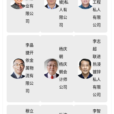
坡)私
工程
业有
人有
私人
限公
限公
有限
司
司
公司
李志
李晶
杨庆
超
捷开
朝
联进
依金
杨庆
热浸
属物
朝会
镀锌
流有
计师
私人
限公
公司
有限
司
公司
穆立
李智