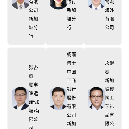
有限
银行
物流
公司
新加
海外
新加
坡分
有限
坡分
行
公司
行
杨雨
博士
永继
张杏
中国
春
树
工商
新加
顺丰
银行
坡樱
速运
股份
陶工
(新加
有限
艺礼
坡)有
公司
品有
限公
新加
限公
司