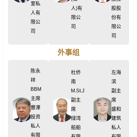
室私
人)有
股股
人有
限公
份有
限公
司
限公
司
司
外事组
陈永
杜侨
左海
祥
南
滨
BBM
M.St.J
副主
主席
副主
席
豐澤
席
盛和
投资
绿湾
建筑
私人
船舶
私人
有限
有限
有限