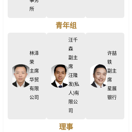
事务
所
青年组
汪千
森
林泽
许喆
副主
荣
轶
席
主席
副主
汪隆
华贸
席
发(私
有限
星展
人)有
公司
银行
限公
司
理事