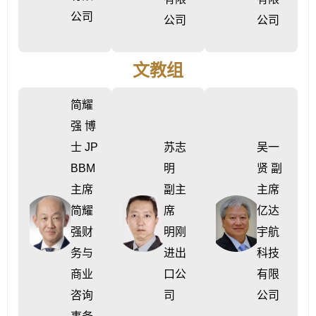
公司
公司
公司
文教组
简耀
强 博
士 JP
苏志
吴一
BBM
明
贤
副
主席
副主
主席
简耀
席
亿达
强财
明刚
宇航
务与
进出
科技
商业
口公
有限
咨询
司
公司