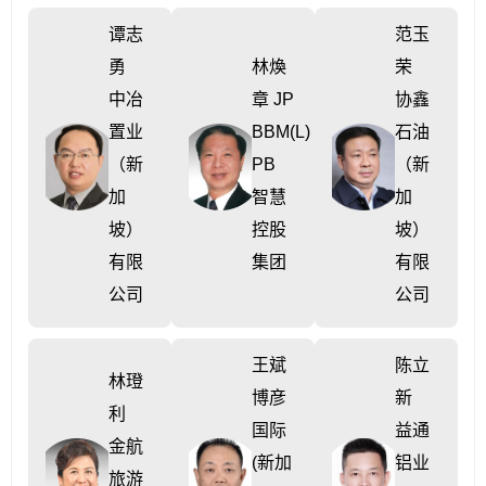
谭志
范玉
勇
林煥
荣
中冶
章 JP
协鑫
置业
BBM(L)
石油
（新
PB
（新
加
智慧
加
坡）
控股
坡）
有限
集团
有限
公司
公司
王斌
陈立
林璒
博彦
新
利
国际
益通
金航
(新加
铝业
旅游