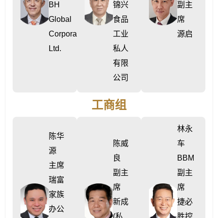
BH
锦兴
副主
Global
食品
席
Corporation
工业
源启
Ltd.
私人
有限
公司
工商组
林永
陈华
陈威
车
源
良
BBM
主席
副主
副主
瑞富
席
席
家族
新成
捷必
办公
(私
胜控