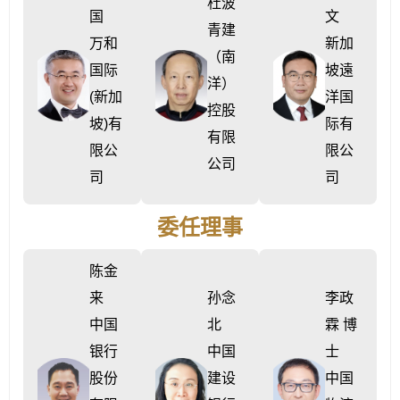
杜波
国
文
青建
万和
新加
（南
国际
坡遠
洋）
(新加
洋国
控股
坡)有
际有
有限
限公
限公
公司
司
司
委任理事
陈金
来
孙念
李政
中国
北
霖 博
银行
中国
士
股份
建设
中国