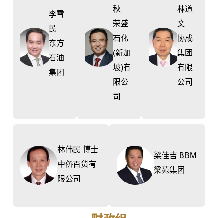
秋
林道
李雪
荣盛
文
民
石化
协成
东方
(新加
集团
石油
坡)有
有限
集团
限公
公司
司
林伟民 博士
梁佳吉 BBM
中侨百货有
梁苑集团
限公司