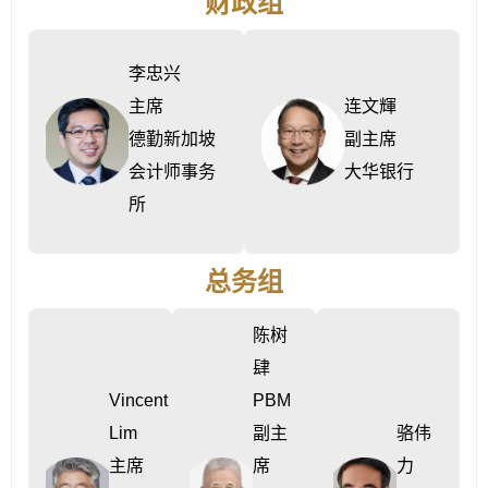
财政组
李忠兴
主席
连文輝
德勤新加坡
副主席
会计师事务
大华银行
所
总务组
陈树
肆
Vincent
PBM
Lim
副主
骆伟
主席
席
力